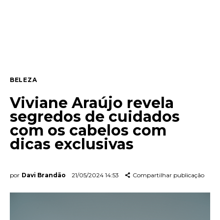
Entrevista
Web stories
Quem somos
BELEZA
Contato
Viviane Araújo revela
segredos de cuidados
com os cabelos com
dicas exclusivas
por
Davi Brandão
21/05/2024 14:53
Compartilhar publicação