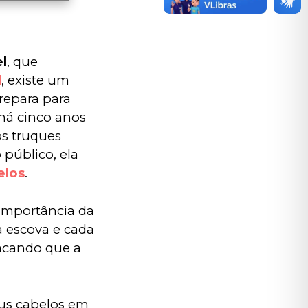
l
, que 
l
, existe um 
repara para 
há cinco anos 
os truques 
público, ela 
elos
.
a importância da
a escova e cada
tacando que a
eus cabelos em