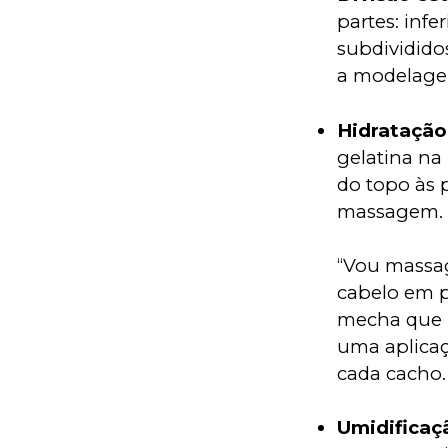
partes: infe
subdividido
a modelage
Hidratação
gelatina n
do topo às p
massagem.
“Vou massag
cabelo em p
mecha que p
uma aplicaç
cada cacho.
Umidificaç