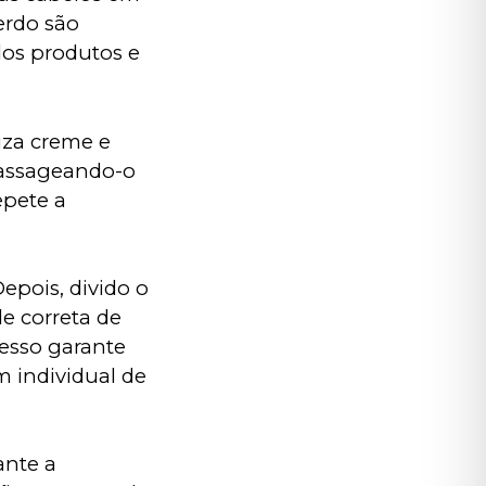
uerdo são
dos produtos e
liza creme e
massageando-o
epete a
epois, divido o
e correta de
cesso garante
m individual de
ante a