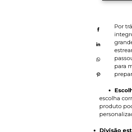
Por tr
integr
grande
estrea
passou
para m
prepar
Escol
escolha cor
produto pod
personaliza
Divisão es