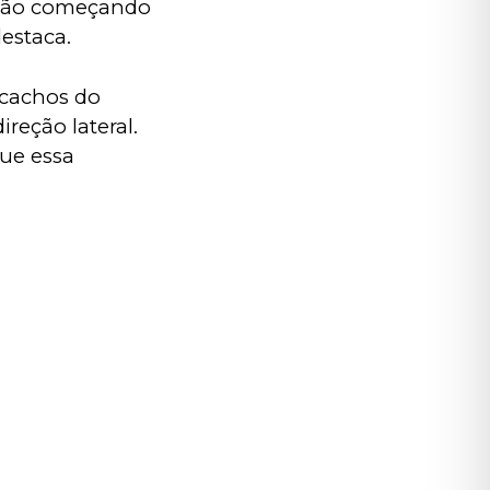
stão começando
destaca.
 cachos do
reção lateral.
que essa