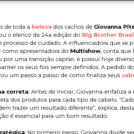
ás de toda a 
beleza
 dos cachos de 
Giovanna Pite
ou o elenco da 24a edição do 
Big Brother Brasi
 processo de cuidado. A influenciadora que se p
r como apresentadora do 
Multishow
, conta que 
 por uma transição capilar, e possui hoje divers
anter os seus fios sempre definidos. A pedido do 
ou um passo a passo de como finaliza seus 
cab
ha correta
: Antes de iniciar, Giovanna enfatiza 
reta dos produtos para cada tipo de cabelo. “Cad
em trazer um resultado diferente”, explica, des
ção é essencial para um bom resultado.
tratégica
: No primeiro passo, Giovanna divide s