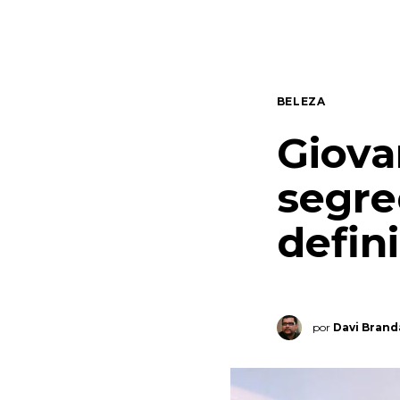
Quem somos
Contato
BELEZA
Giova
segre
defin
por
Davi Bran