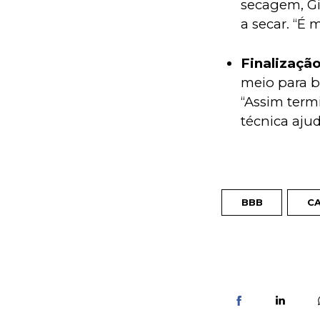
secagem, G
a secar. “É
Finalizaçã
meio para b
“Assim term
técnica aju
BBB
C