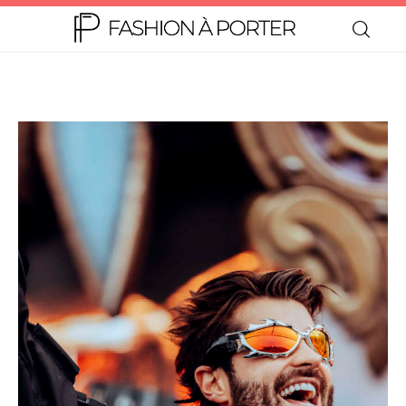
Home
Moda
Beleza
Teen
Negócios
Comportamento
Lifestyle