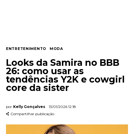
Entrevista
Web stories
Quem somos
ENTRETENIMENTO
MODA
Contato
Looks da Samira no BBB
26: como usar as
tendências Y2K e cowgirl
core da sister
por
Kelly Gonçalves
13/01/2026 12:18
Compartilhar publicação