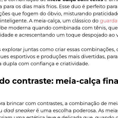
a para os dias mais frios. Esse duo é perfeito para 
ões que fogem do óbvio, misturando praticidade 
inteligente. A meia-calça, um clássico do 
guarda
ibe
 moderna quando combinada com tênis, que
idade e acrescentando um toque despojado ao v
explorar juntas como criar essas combinações, d
ues esportivos e produções mais divertidas, para
a dupla com confiança e criatividade.
do contraste: meia-calça fina
a brincar com contrastes, a combinação de meia-
u 
dad sneaker
 é uma escolha poderosa. As meia
criam uma estética leve e delicada que, quando