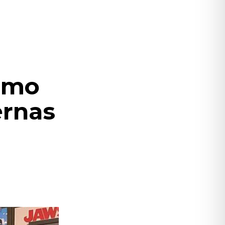
como
ernas