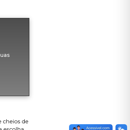
uas
e cheios de 
a escolha 