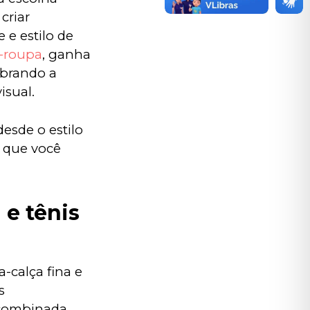
criar 
e estilo de 
-roupa
, ganha 
brando a 
isual.
esde o estilo 
 que você 
 e tênis
calça fina e 
s 
 combinada 