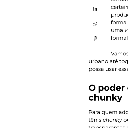
certeir
produç
forma 
uma 
v
formal
Vamos 
urbano até toq
possa usar ess
O poder 
chunky
Para quem ador
tênis 
chunky
 o
transparentes 