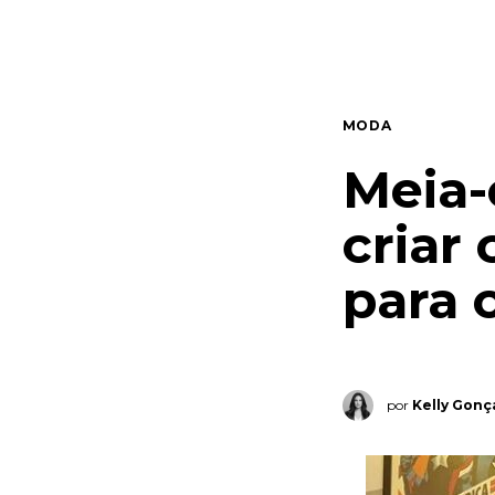
Quem somos
Contato
MODA
Meia-
criar
para o
por
Kelly Gonç