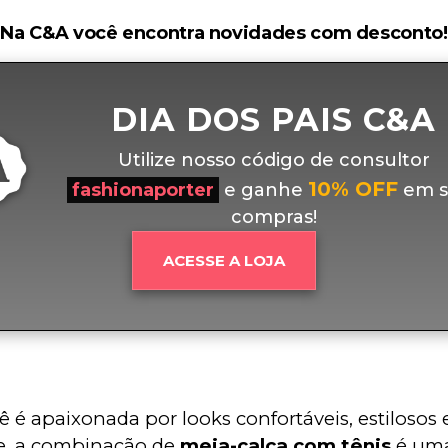
Na C&A você encontra novidades com desconto!
DIA DOS PAIS C&A
Utilize nosso código de consultor
10% OFF
fashionaporter
e ganhe
em s
compras!
ACESSE A LOJA
ê é apaixonada por looks confortáveis, estilosos 
e, a combinação de 
meia-calça com tênis
 é um