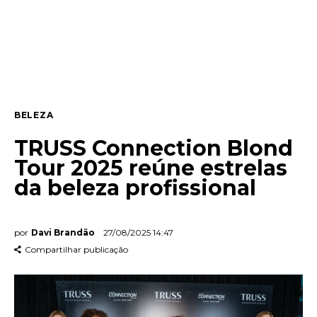
Lifestyle
Entrevista
Web stories
BELEZA
Quem somos
TRUSS Connection Blond
Contato
Tour 2025 reúne estrelas
da beleza profissional
por
Davi Brandão
27/08/2025 14:47
Compartilhar publicação