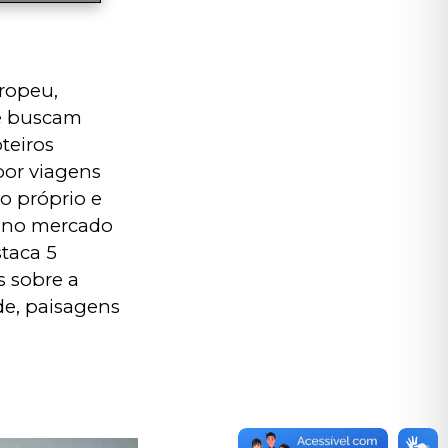
ropeu, 
e buscam 
teiros 
por viagens 
o próprio e 
 no mercado 
taca 5 
 sobre a 
e, paisagens 