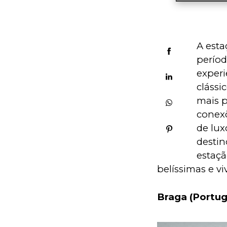
A esta
períod
experi
clássi
mais p
conex
de lux
destin
estaçã
belíssimas e v
Braga (Portug