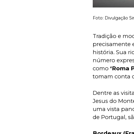
Foto: Divulgação Si
Tradição e mod
precisamente 
história. Sua r
número express
como 
‘Roma P
tomam conta d
Dentre as visi
Jesus do Monte
uma vista pano
de Portugal, sã
Bordeaux
(Fr