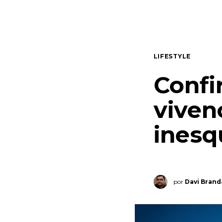
Quem somos
Contato
LIFESTYLE
Confi
viven
inesq
por
Davi Bran