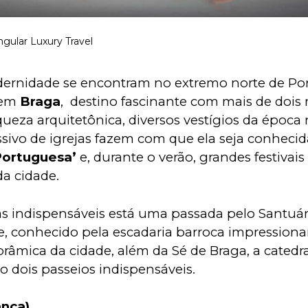
ngular Luxury Travel
ernidade se encontram no extremo norte de Por
em 
Braga
,  destino fascinante com mais de dois 
iqueza arquitetônica, diversos vestígios da época
ivo de igrejas fazem com que ela seja conhecid
ortuguesa’
 e, durante o verão, grandes festivai
a cidade.
tas indispensáveis está uma passada pelo Santuá
, conhecido pela escadaria barroca impressionan
râmica da cidade, além da Sé de Braga, a catedra
o dois passeios indispensáveis. 
ança)