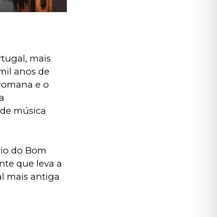
tugal, mais 
mil anos de 
 romana e o 
a 
s de música 
rio do Bom 
te que leva a 
l mais antiga 