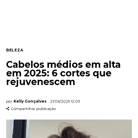
Entrevista
Web stories
Quem somos
BELEZA
Contato
Cabelos médios em alta
em 2025: 6 cortes que
rejuvenescem
por
Kelly Gonçalves
21/06/2025 12:03
Compartilhar publicação