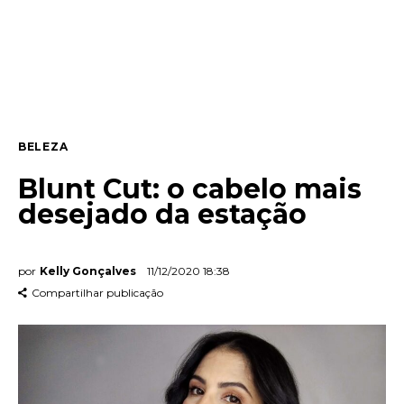
Entrevista
Web stories
Quem somos
BELEZA
Contato
Blunt Cut: o cabelo mais
desejado da estação
por
Kelly Gonçalves
11/12/2020 18:38
Compartilhar publicação