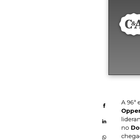
A 96ª 
Oppe
lidera
no 
Do
chegad