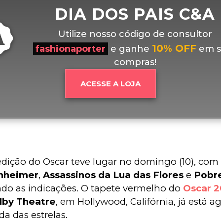
DIA DOS PAIS C&A
Utilize nosso código de consultor
10% OFF
fashionaporter
e ganhe
em s
compras!
ACESSE A LOJA
edição do Oscar teve lugar no domingo (10), com
nheimer
, 
Assassinos da Lua das Flores
 e 
Pobre
ndo as indicações. O tapete vermelho do 
Oscar 
lby Theatre
, em Hollywood, Califórnia, já está a
a das estrelas.