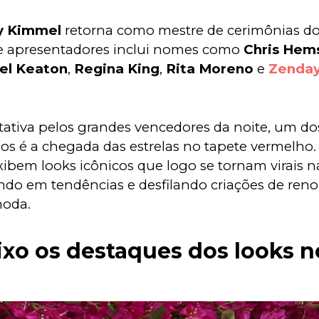
y Kimmel
 retorna como mestre de cerimônias do 
de apresentadores inclui nomes como 
Chris Hem
el Keaton
, 
Regina King
, 
Rita Moreno
 e 
Zenda
tativa pelos grandes vencedores da noite, um d
s é a chegada das estrelas no tapete vermelho. 
xibem looks icônicos que logo se tornam virais n
ando em tendências e desfilando criações de ren
moda.
ixo os destaques dos looks n