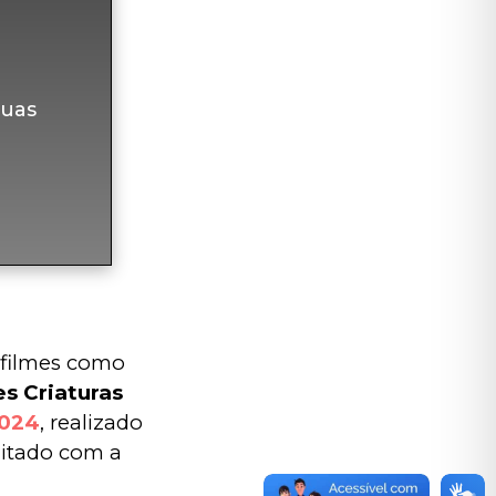
uas
 filmes como 
s Criaturas
2024
, realizado 
gitado com a 