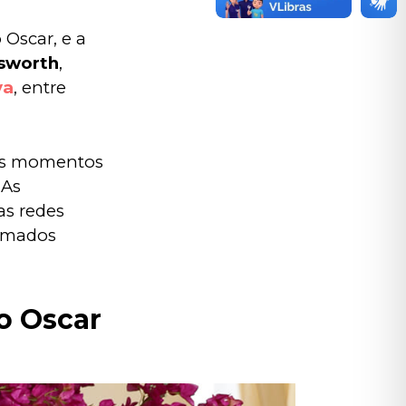
Oscar, e a 
sworth
, 
ya
, entre 
os momentos 
As 
as redes 
omados 
o Oscar