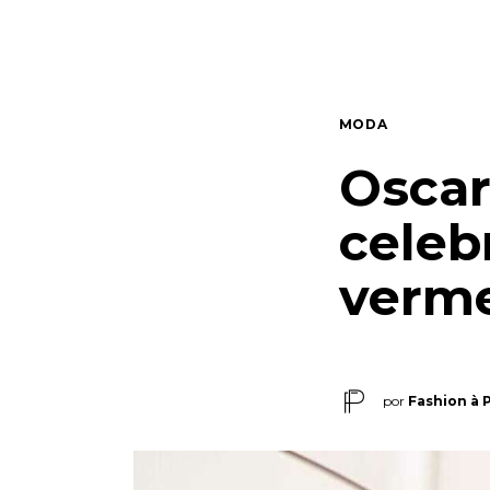
Quem somos
Contato
MODA
Oscar
celeb
verm
por
Fashion à 