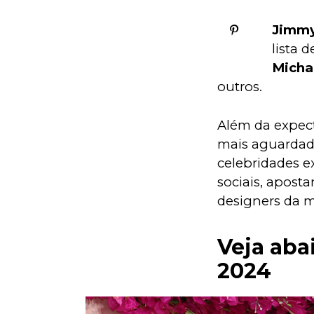
Jimm
lista 
Micha
outros.
Além da expec
mais aguardado
celebridades e
sociais, apost
designers da 
Veja aba
2024