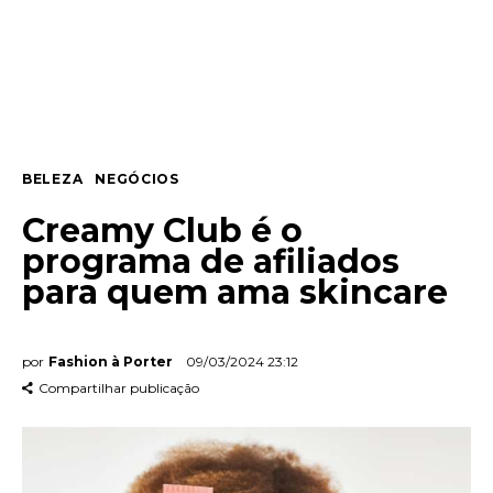
Entrevista
Web stories
Quem somos
BELEZA
NEGÓCIOS
Contato
Creamy Club é o
programa de afiliados
para quem ama skincare
por
Fashion à Porter
09/03/2024 23:12
Compartilhar publicação