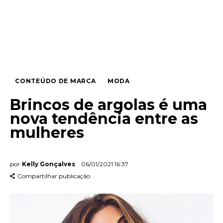
Entrevista
Web stories
Quem somos
CONTEÚDO DE MARCA
MODA
Contato
Brincos de argolas é uma
nova tendência entre as
mulheres
por
Kelly Gonçalves
06/01/2021 16:37
Compartilhar publicação