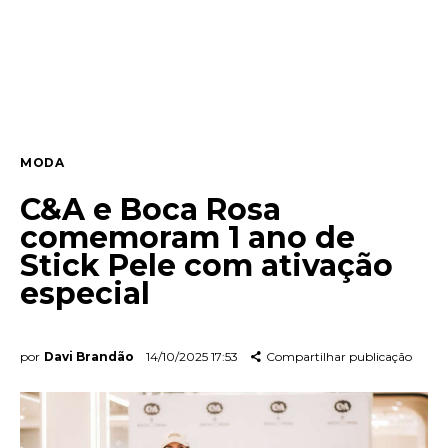
Lifestyle
Entrevista
Web stories
MODA
Quem somos
C&A e Boca Rosa
Contato
comemoram 1 ano de
Stick Pele com ativação
especial
por
Davi Brandão
14/10/2025 17:53
Compartilhar publicação