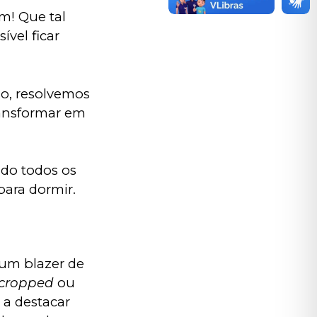
m! Que tal 
vel ficar 
o, resolvemos 
ansformar em 
do todos os 
para dormir.
um blazer de 
cropped
 ou 
 a destacar 