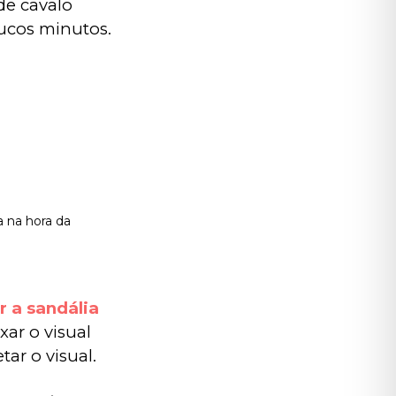
de cavalo 
ucos minutos.
a na hora da
 a sandália 
xar o visual 
tar o visual.