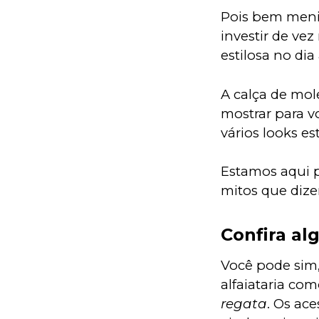
Pois bem menin
investir de vez
estilosa no dia 
A calça de mol
mostrar para 
vários looks es
Estamos aqui p
mitos que dize
Confira al
Você pode sim,
alfaiataria co
regata
. Os ac