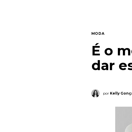
Quem somos
Contato
MODA
É o m
dar e
por
Kelly Gonç