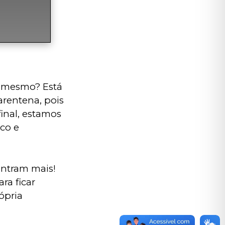
é mesmo? Está 
rentena, pois 
nal, estamos 
co e 
entram mais! 
a ficar 
ópria 