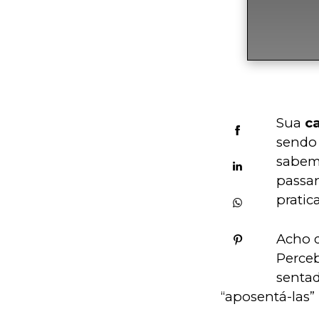
Sua 
ca
sendo 
sabemo
passa
pratic
Acho q
Perceb
sentad
“aposentá-las”