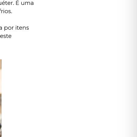
éter. É uma 
rios.
 por itens 
este 