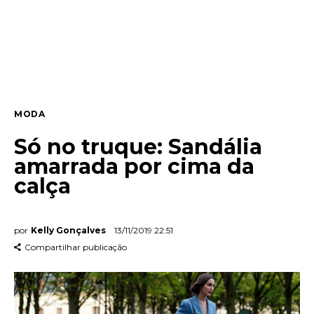
Entrevista
Web stories
Quem somos
MODA
Contato
Só no truque: Sandália
amarrada por cima da
calça
por
Kelly Gonçalves
13/11/2019 22:51
Compartilhar publicação