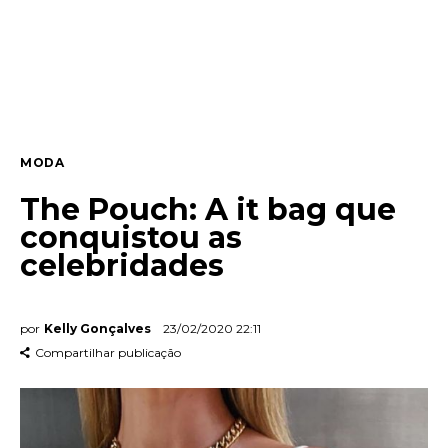
Entrevista
Web stories
Quem somos
MODA
Contato
The Pouch: A it bag que
conquistou as
celebridades
por
Kelly Gonçalves
23/02/2020 22:11
Compartilhar publicação