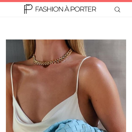
Home
Moda
Beleza
Teen
Negócios
Comportamento
Lifestyle