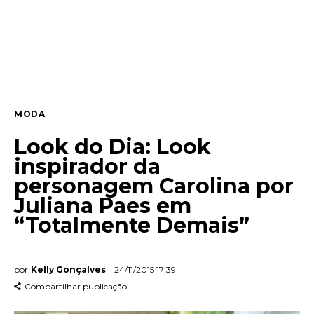
Lifestyle
Entrevista
Web stories
MODA
Quem somos
Look do Dia: Look
Contato
inspirador da
personagem Carolina por
Juliana Paes em
“Totalmente Demais”
por
Kelly Gonçalves
24/11/2015 17:39
Compartilhar publicação