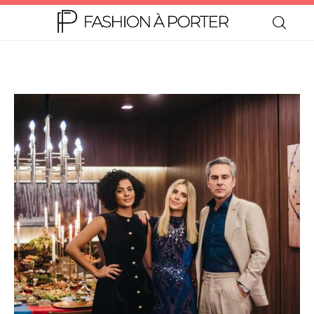
Home
Moda
Beleza
Teen
Negócios
Comportamento
Lifestyle