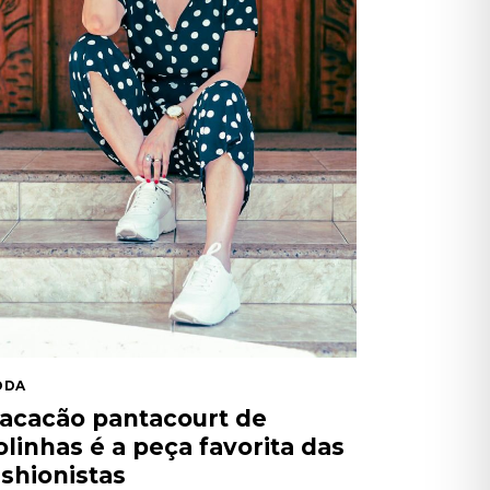
ODA
acacão pantacourt de
olinhas é a peça favorita das
ashionistas