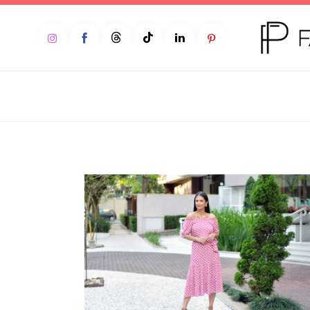
Home
Moda
Beleza
Teen
Negócios
Comportamento
Lifestyle
Entrevista
Web stories