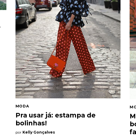
e
MODA
M
Pra usar já: estampa de
M
bolinhas!
b
f
por
Kelly Gonçalves