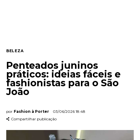
Entrevista
Web stories
Quem somos
BELEZA
Contato
Penteados juninos
práticos: ideias fáceis e
fashionistas para o São
João
por
Fashion à Porter
03/06/2026 18:48
Compartilhar publicação