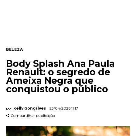
Entrevista
Web stories
Quem somos
BELEZA
Contato
Body Splash Ana Paula
Renault: o segredo de
Ameixa Negra que
conquistou o público
por
Kelly Gonçalves
23/04/2026 11:17
Compartilhar publicação