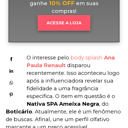
10% OFF
ganhe
em suas
compras!
ACESSE A LOJA
O interesse pelo 
body splash 
Ana 
Paula Renault
 disparou 
recentemente. Isso aconteceu logo 
após a influenciadora revelar sua 
fidelidade a uma fragrância 
específica. O item em questão é o 
Nativa SPA Ameixa Negra
, do 
Boticário
. Atualmente, ele é um fenômeno 
de buscas. Afinal, une um perfil olfativo 
marcante a um preço acessível.