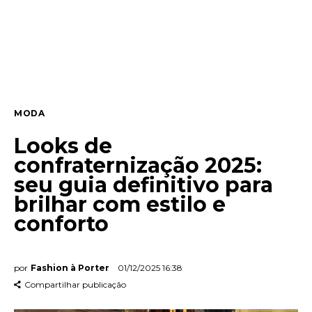
Entrevista
Web stories
Quem somos
MODA
Contato
Looks de
confraternização 2025:
seu guia definitivo para
brilhar com estilo e
conforto
por
Fashion à Porter
01/12/2025 16:38
Compartilhar publicação