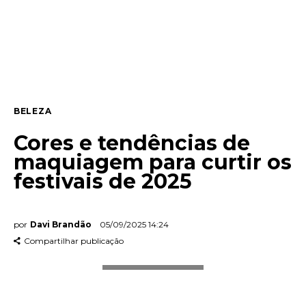
Lifestyle
Entrevista
Web stories
BELEZA
Quem somos
Cores e tendências de
Contato
maquiagem para curtir os
festivais de 2025
por
Davi Brandão
05/09/2025 14:24
Compartilhar publicação