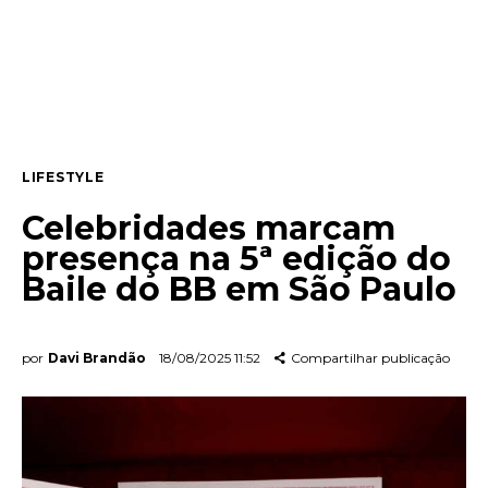
Lifestyle
Entrevista
Web stories
LIFESTYLE
Quem somos
Celebridades marcam
Contato
presença na 5ª edição do
Baile do BB em São Paulo
por
Davi Brandão
18/08/2025 11:52
Compartilhar publicação