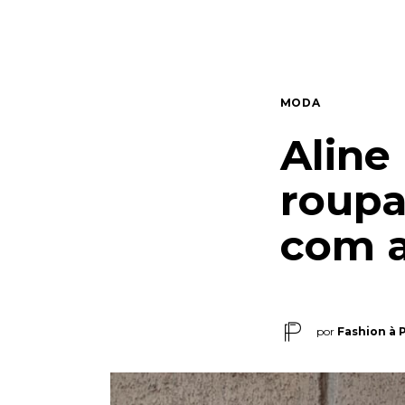
Quem somos
Contato
MODA
Aline
roupa
com a
por
Fashion à 