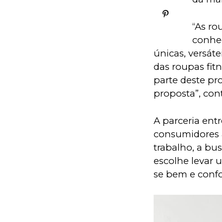
“As ro
conhec
únicas, versát
das roupas fit
parte deste pro
proposta”, con
A parceria ent
consumidores a
trabalho, a bu
escolhe levar u
se bem e confo