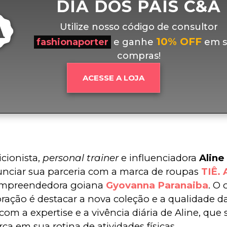
DIA DOS PAIS C&A
Utilize nosso código de consultor
10% OFF
fashionaporter
e ganhe
em s
compras!
ACESSE A LOJA
cionista, 
personal trainer
 e influenciadora 
Aline
nciar sua parceria com a marca de roupas 
TIÊ.
empreendedora goiana 
Gyovanna Paranaiba
. O 
ração é destacar a nova coleção e a qualidade da
com a expertise e a vivência diária de Aline, que
ca em sua rotina de atividades físicas.