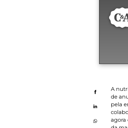
A nutri
de anu
pela 
colabo
agora 
da mar