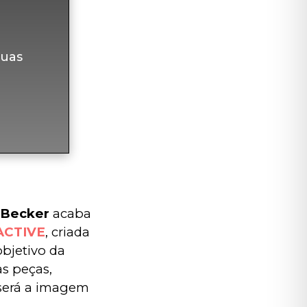
uas
 Becker
 acaba 
 ACTIVE
, criada 
objetivo da 
s peças, 
 será a imagem 