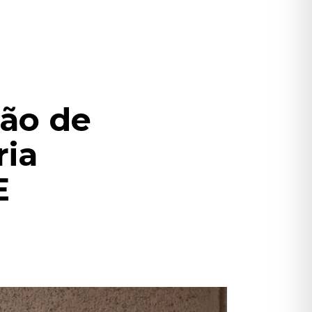
ção de
ria
E