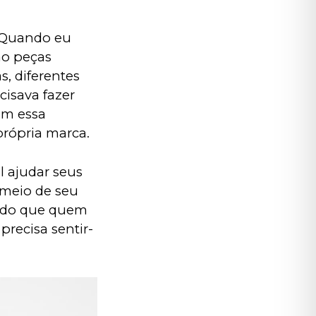
 Quando eu 
ão peças 
, diferentes 
isava fazer 
om essa 
própria marca.
 ajudar seus 
meio de seu 
ando que quem 
precisa sentir-