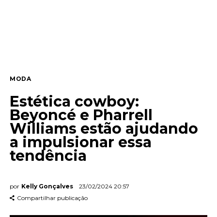
Entrevista
Web stories
Quem somos
MODA
Contato
Estética cowboy:
Beyoncé e Pharrell
Williams estão ajudando
a impulsionar essa
tendência
por
Kelly Gonçalves
23/02/2024 20:57
Compartilhar publicação