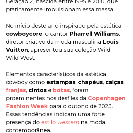
Geração Z, nascida entre 1995 e 2010, que 
praticamente impulsionam essa massa.
No início deste ano inspirado pela estética 
cowboycore
, o cantor 
Pharrell Williams
, 
diretor criativo da moda masculina 
Louis 
Vuitton
, apresentou sua coleção Wild, 
Wild West. 
Elementos característicos da estética 
cowboy como 
estampas
, 
chapéus
, 
calças
, 
franjas
, 
cintos
 e 
botas
, foram 
proeminentes nos desfiles da 
Copenhagen 
Fashion Week
 para o outono de 2023. 
Essas tendências indicam uma forte 
presença do 
estilo 
western
 na moda 
contemporânea.