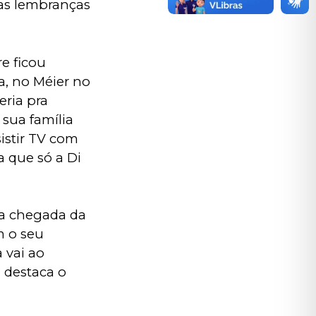
as lembranças 
e ficou 
, no Méier no 
ria pra 
sua família 
istir TV com 
 que só a Di 
 a chegada da 
 o seu 
 vai ao 
 destaca o 