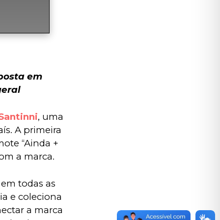
posta em 
eral 
Santinni
, uma 
ís. A primeira 
ote “Ainda + 
com a marca. 
 em todas as 
a e coleciona 
nectar a marca 