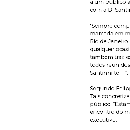
a um público a
com a Di Santi
“Sempre compre
marcada em mim
Rio de Janeiro.
qualquer ocasi
também traz es
todos reunidos
Santinni tem”, 
Segundo Felipp
Taís concretiz
público. “Esta
encontro do mo
executivo.