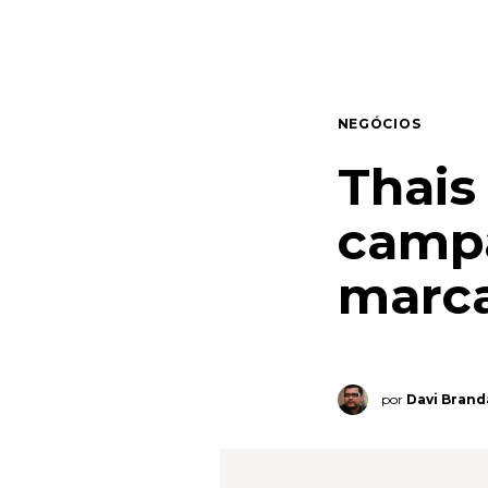
Quem somos
Contato
NEGÓCIOS
Thais
camp
marca
por
Davi Bran