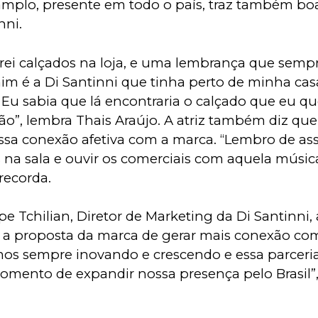
mplo, presente em todo o país, traz também bo
nni.
i calçados na loja, e uma lembrança que sempr
 é a Di Santinni que tinha perto de minha casa
 Eu sabia que lá encontraria o calçado que eu que
ão”, lembra Thais Araújo. A atriz também diz que 
sa conexão afetiva com a marca. “Lembro de ass
 na sala e ouvir os comerciais com aquela música
recorda.
e Tchilian, Diretor de Marketing da Di Santinni,
a a proposta da marca de gerar mais conexão com
mos sempre inovando e crescendo e essa parceria
mento de expandir nossa presença pelo Brasil”,