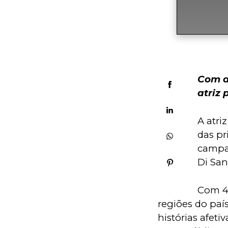
Com a
atriz
A atriz
das pr
campan
Di San
Com 43
regiões do paí
histórias afeti