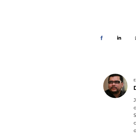
J
o
S
c
o