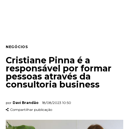
Entrevista
Web stories
Quem somos
NEGÓCIOS
Contato
Cristiane Pinna é a
responsável por formar
pessoas através da
consultoria business
por
Davi Brandão
18/08/2023 10:50
Compartilhar publicação