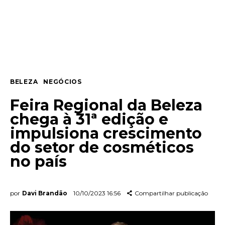
Entrevista
Web stories
Quem somos
BELEZA
NEGÓCIOS
Contato
Feira Regional da Beleza
chega à 31ª edição e
impulsiona crescimento
do setor de cosméticos
no país
por
Davi Brandão
10/10/2023 16:56
Compartilhar publicação