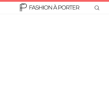
Home
Moda
Beleza
Teen
Negócios
Comportamento
Lifestyle