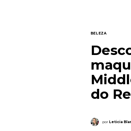
Quem somos
Contato
BELEZA
Desco
maqui
Middl
do Re
por
Leticia Bl