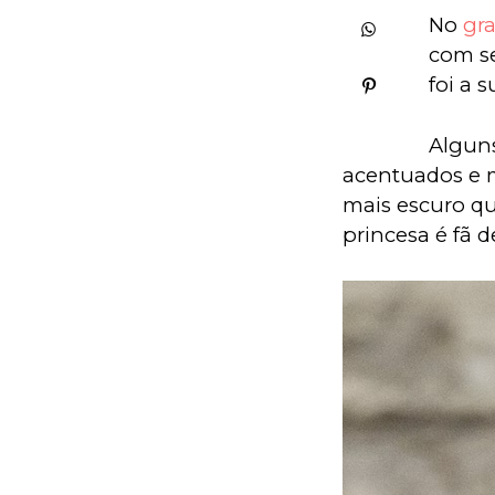
No 
gra
com se
foi a 
Algun
acentuados e 
mais escuro q
princesa é fã 