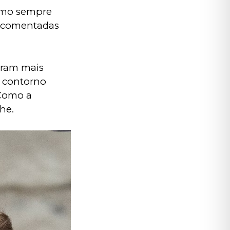
como sempre 
s comentadas 
oram mais 
 contorno 
Como a 
he.