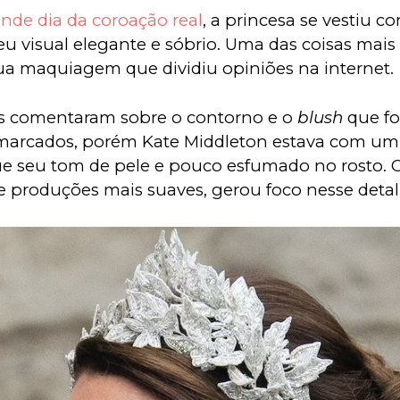
nde dia da coroação real
, a princesa se vestiu 
u visual elegante e sóbrio. Uma das coisas mai
sua maquiagem que dividiu opiniões na internet. 
s comentaram sobre o contorno e o 
blush
 que f
marcados, porém Kate Middleton estava com um
ue seu tom de pele e pouco esfumado no rosto. 
de produções mais suaves, gerou foco nesse detal