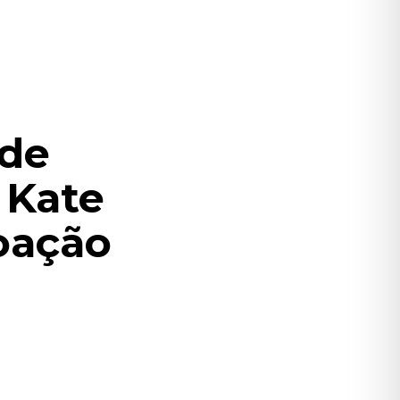
 de
 Kate
oação