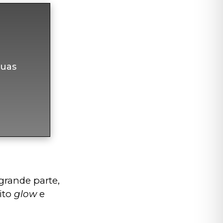
uas
grande parte, 
ito 
glow
 e 