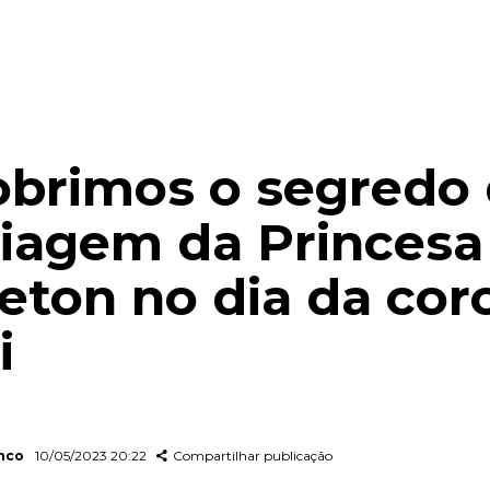
brimos o segredo
agem da Princesa
eton no dia da cor
i
anco
10/05/2023 20:22
Compartilhar publicação