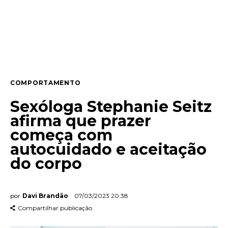
Entrevista
Web stories
Quem somos
COMPORTAMENTO
Contato
Sexóloga Stephanie Seitz
afirma que prazer
começa com
autocuidado e aceitação
do corpo
por
Davi Brandão
07/03/2023 20:38
Compartilhar publicação