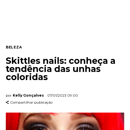
Entrevista
Web stories
Quem somos
BELEZA
Contato
Skittles nails: conheça a
tendência das unhas
coloridas
por
Kelly Gonçalves
07/01/2023 09:00
Compartilhar publicação