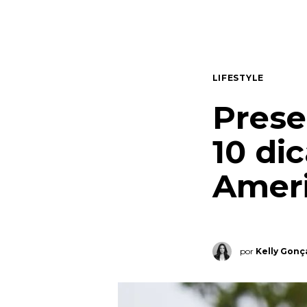
Quem somos
Contato
LIFESTYLE
Prese
10 di
Amer
por
Kelly Gonç