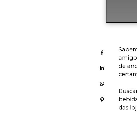
Sabemo
amigos
de ano
certam
Busca
bebida
das lo