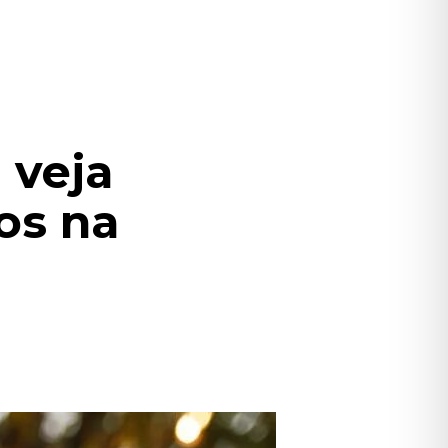
 veja
os na