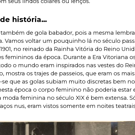
m seus lindos colares ou lenços. 
de história…
também de gola babador, pois a mesma lembra
na. Vamos voltar um pouquinho lá no século passa
1901, no reinado da Rainha Vitória do Reino Unid
es femininos da época. Durante a Era Vitoriana os 
odo o mundo eram inspirados nas vestes do Rei
, mostra os trajes de passeios, que eram os mais
-se que as golas subiam muito discretas bem no 
nesta época o corpo feminino não poderia estar 
a moda feminina no século XIX é bem extensa. Só 
aços nus, eram vistos somente em noites teatrais 