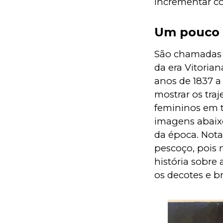
incrementar co
Um pouco 
São chamadas 
da era Vitoria
anos de 1837 a 
mostrar os traj
femininos em t
imagens abaixo
da época. Nota
pescoço, pois 
história sobre 
os decotes e br