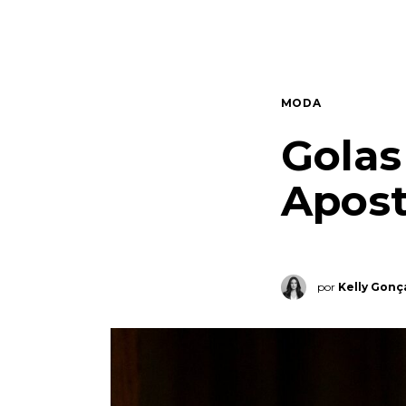
Quem somos
Contato
MODA
Golas
Apost
por
Kelly Gonç