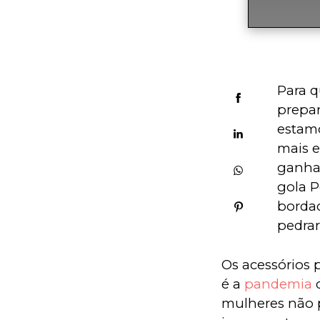
Para 
prepar
estamo
mais e
ganham
gola P
bordad
pedrar
Os acessórios 
é a 
pandemia
 
mulheres não 