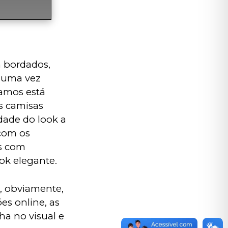
m bordados, 
 uma vez 
amos está 
s camisas 
dade do look a 
com os 
s com 
ook elegante.
, obviamente, 
es online, as 
a no visual e 