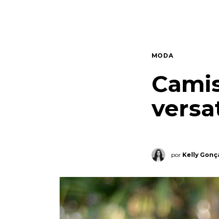
Quem somos
Contato
MODA
Camis
versa
por
Kelly Gonç