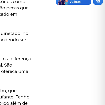
sórios como 
 são peças que 
icado em 
uinetado, no 
podendo ser 
em a diferença 
. São 
m oferece uma 
ho, que 
ufante. Tenho 
orpo além de 