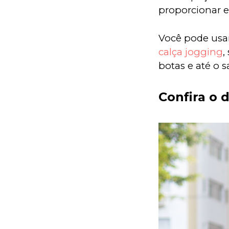
proporcionar e
Você pode usar
calça jogging
,
botas e até o s
Confira o 