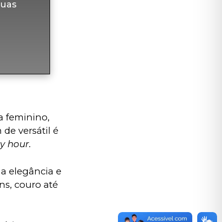
uas
 feminino, 
de versátil é 
y hour
.
a elegância e 
s, couro até 