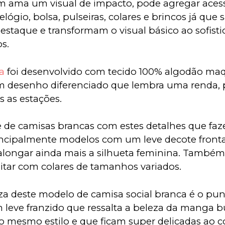
 ama um visual de impacto, pode agregar aces
lógio, bolsa, pulseiras, colares e brincos já que
estaque e transformam o visual básico ao sofist
s.
a
 foi desenvolvido com tecido 100% algodão maq
um desenho diferenciado que lembra uma renda, 
 as estações.
 de camisas brancas com estes detalhes que faz
rincipalmente modelos com um leve decote frontal
 alongar ainda mais a silhueta feminina. També
tar com colares de tamanhos variados.
za deste modelo de camisa social branca é o pun
leve franzido que ressalta a beleza da manga b
o mesmo estilo e que ficam super delicadas ao c