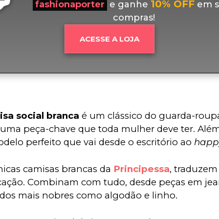
10% OFF
fashionaporter
e ganhe
em s
compras!
ACESSE A LOJA
sa social branca
 é um clássico do guarda-roupa
 uma peça-chave que toda mulher deve ter. Além 
elo perfeito que vai desde o escritório ao 
happ
nicas camisas brancas da 
Principessa
, traduzem 
icação. Combinam com tudo, desde peças em jean
idos mais nobres como algodão e linho.