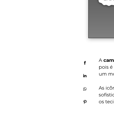
A 
cami
pois é
um mod
As icô
sofist
os tec