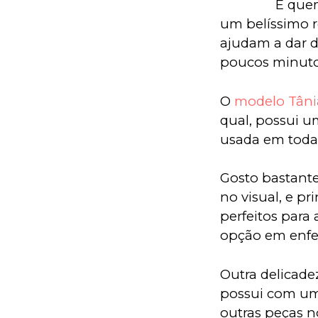
E quem
um belíssimo re
ajudam a dar d
poucos minuto
O 
modelo Tâni
qual, possui 
usada em todas
Gosto bastante
no visual, e p
perfeitos para
opção em enfei
Outra delicade
possui com um 
outras peças n