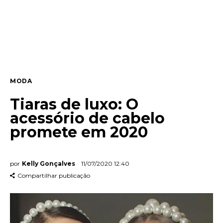
Entrevista
Web stories
Quem somos
MODA
Contato
Tiaras de luxo: O
acessório de cabelo
promete em 2020
por
Kelly Gonçalves
11/07/2020 12:40
Compartilhar publicação