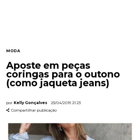
Lifestyle
Entrevista
Web stories
MODA
Quem somos
Aposte em peças
Contato
coringas para o outono
(como jaqueta jeans)
por
Kelly Gonçalves
25/04/2019 21:23
Compartilhar publicação