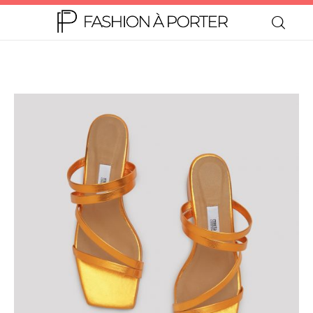
Home
Moda
Beleza
Teen
Negócios
Comportamento
Lifestyle