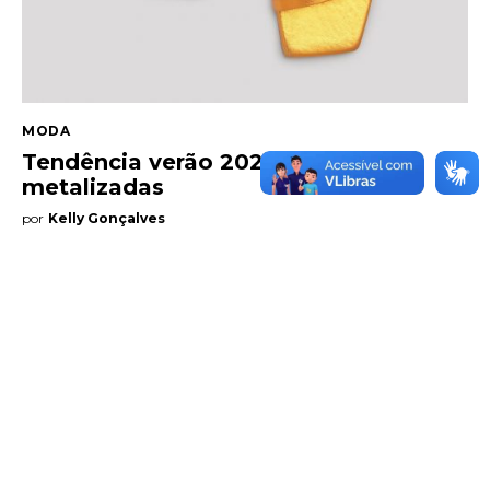
Entrevista
Web stories
MODA
Tendência verão 2020: Sandálias
Quem somos
metalizadas
Contato
por
Kelly Gonçalves