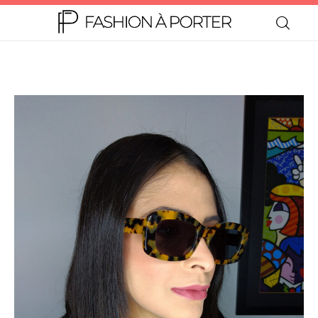
Home
Moda
Beleza
Teen
Negócios
Comportamento
Lifestyle