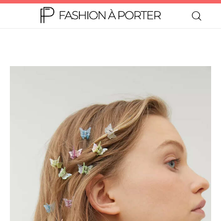
Home
Moda
Beleza
Teen
Negócios
Comportamento
Lifestyle