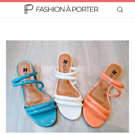
Home
Moda
Beleza
Teen
Negócios
Comportamento
Lifestyle