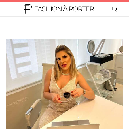
Home
Moda
Beleza
Teen
Negócios
Comportamento
Lifestyle