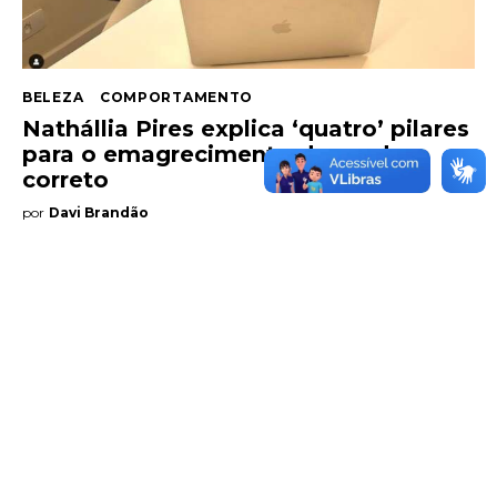
Entrevista
BELEZA
COMPORTAMENTO
Web stories
Nathállia Pires explica ‘quatro’ pilares
para o emagrecimento de modo
Quem somos
correto
por
Davi Brandão
Contato