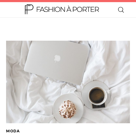
Home
Moda
Beleza
Teen
Negócios
Comportamento
MODA
Lifestyle