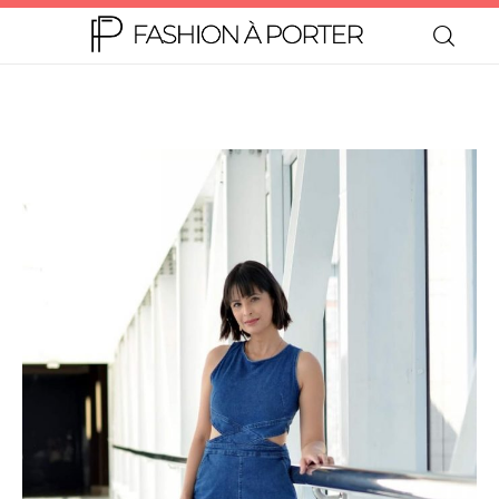
Home
Moda
Beleza
Teen
Negócios
Comportamento
Lifestyle