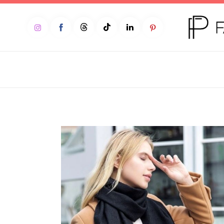
Home
Moda
Beleza
Teen
Negócios
Comportamento
Lifestyle
Entrevista
Web stories