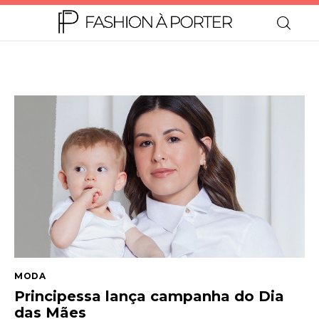
Home
Moda
Beleza
Teen
Negócios
MODA
Comportamento
Principessa lança campanha do Dia
das Mães
Lifestyle