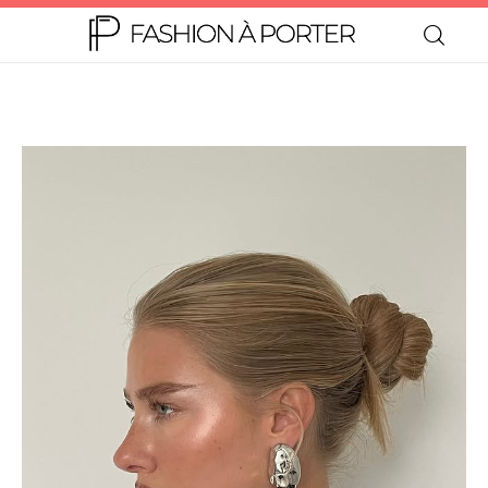
Home
Moda
Beleza
Teen
Negócios
Comportamento
Lifestyle