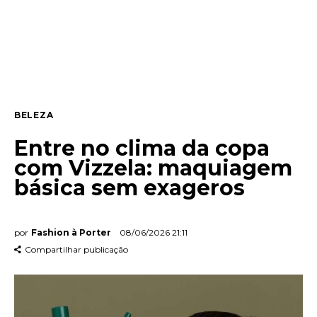
Entrevista
Web stories
Quem somos
BELEZA
Contato
Entre no clima da copa
com Vizzela: maquiagem
básica sem exageros
por
Fashion à Porter
08/06/2026 21:11
Compartilhar publicação