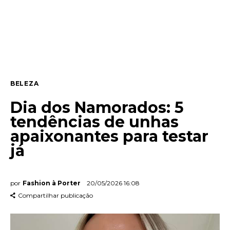
Entrevista
Web stories
Quem somos
BELEZA
Contato
Dia dos Namorados: 5
tendências de unhas
apaixonantes para testar
já
por
Fashion à Porter
20/05/2026 16:08
Compartilhar publicação